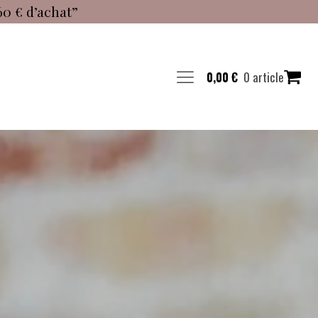
60 € d’achat”
0 article
0,00
€