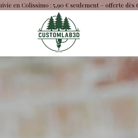
uivie en Colissimo : 5,90 € seulement – offerte dès 