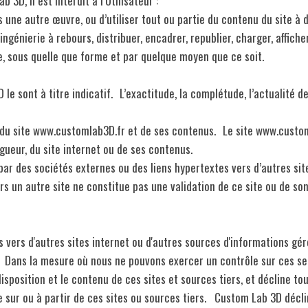
3D, il est interdit à l’Utilisateur :
s une autre œuvre, ou d’utiliser tout ou partie du contenu du site à
’ingénierie à rebours, distribuer, encadrer, republier, charger, affich
e, sous quelle que forme et par quelque moyen que ce soit.
 le sont à titre indicatif. L’exactitude, la complétude, l’actualité 
e du site www.customlab3D.fr et de ses contenus. Le site www.custo
ueur, du site internet ou de ses contenus.
par des sociétés externes ou des liens hypertextes vers d’autres si
rs un autre site ne constitue pas une validation de ce site ou de so
vers d'autres sites internet ou d'autres sources d'informations géré
e. Dans la mesure où nous ne pouvons exercer un contrôle sur ces s
position et le contenu de ces sites et sources tiers, et décline tou
le sur ou à partir de ces sites ou sources tiers. Custom Lab 3D déc