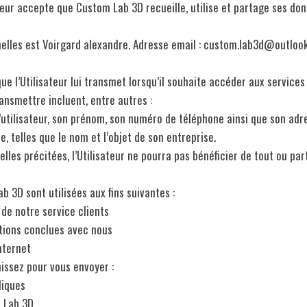
lisateur accepte que Custom Lab 3D recueille, utilise et partage ses
elles est Voirgard alexandre. Adresse email : custom.lab3d@outloo
 l’Utilisateur lui transmet lorsqu’il souhaite accéder aux services 
ransmettre incluent, entre autres :
l’utilisateur, son prénom, son numéro de téléphone ainsi que son adr
, telles que le nom et l’objet de son entreprise.
les précitées, l’Utilisateur ne pourra pas bénéficier de tout ou part
 3D sont utilisées aux fins suivantes :
s de notre service clients
ations conclues avec nous
 internet
nissez pour vous envoyer :
diques
m Lab 3D