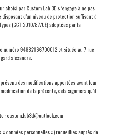
eur choisi par Custom Lab 3D s ’engage à ne pas
isposant d’un niveau de protection suffisant à
 Types (CCT 2010/87/UE) adoptées par la
s le numéro 94882066700012 et située au 7 rue
rgard alexandre.
ra prévenu des modifications apportées avant leur
modification de la présente, cela signifiera qu’il
vante : custom.lab3d@outlook.com
s « données personnelles ») recueillies auprès de