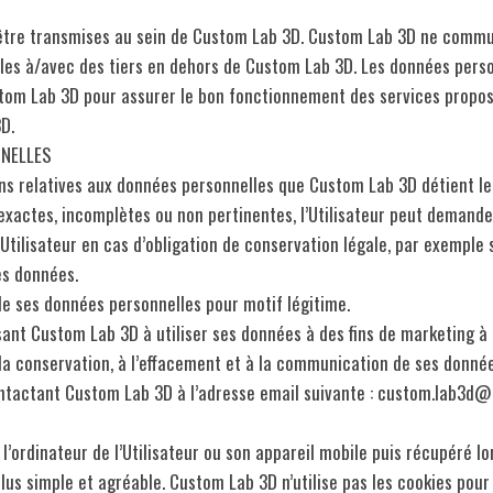
 être transmises au sein de Custom Lab 3D. Custom Lab 3D ne commu
ales à/avec des tiers en dehors de Custom Lab 3D. Les données pers
om Lab 3D pour assurer le bon fonctionnement des services proposés 
D.
NNELLES
ons relatives aux données personnelles que Custom Lab 3D détient l
nexactes, incomplètes ou non pertinentes, l’Utilisateur peut demander
tilisateur en cas d’obligation de conservation légale, par exemple s
es données.
t de ses données personnelles pour motif légitime.
sant Custom Lab 3D à utiliser ses données à des fins de marketing 
 à la conservation, à l’effacement et à la communication de ses donn
 contactant Custom Lab 3D à l’adresse email suivante : custom.lab3d
l’ordinateur de l’Utilisateur ou son appareil mobile puis récupéré lo
t plus simple et agréable. Custom Lab 3D n’utilise pas les cookies po