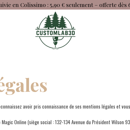
uivie en Colissimo : 5,90 € seulement – offerte dès 
égales
econnaissez avoir pris connaissance de ses mentions légales et vous
e Magic Online (siège social : 132-134 Avenue du Président Wilson 