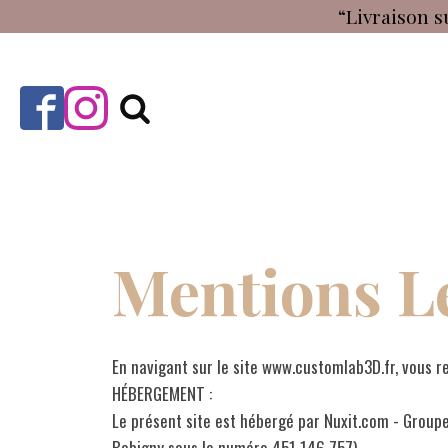
“Livraison s
Mentions L
En navigant sur le site www.customlab3D.fr, vous r
HÉBERGEMENT :
Le présent site est hébergé par Nuxit.com - Group
Bobigny sous le numéro 451 146 757).