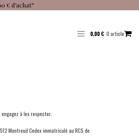
60 € d’achat”
0 article
0,00
€
 engagez à les respecter.
93512 Montreuil Cedex immatriculé au RCS de