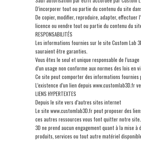
Sauf autorisation par écrit accordée par Custom Lab 
D’incorporer tout ou partie du contenu du site dan
De copier, modifier, reproduire, adapter, effectuer l
licence ou vendre tout ou partie du contenu du sit
RESPONSABILITÉS
Les informations fournies sur le site Custom Lab 3D
sauraient être garanties.
Vous êtes le seul et unique responsable de l’usag
d’un usage non conforme aux normes des lois en vig
Ce site peut comporter des informations fournies 
L’existence d’un lien depuis www.customlab3D.fr ve
LIENS HYPERTEXTES
Depuis le site vers d’autres sites internet
Le site www.customlab3D.fr peut proposer des liens 
ces autres ressources vous font quitter notre sit
3D ne prend aucun engagement quant à la mise à dis
produits, services ou tout autre matériel disponib