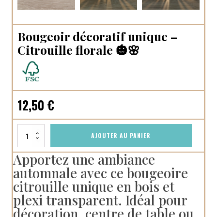
Bougeoir décoratif unique –
Citrouille florale 🎃🌸
12,50
€
quantité
AJOUTER AU PANIER
de
Bougeoir
Apportez une ambiance
décoratif
automnale avec ce bougeoire
unique
–
citrouille unique en bois et
Citrouille
plexi transparent. Idéal pour
florale
🎃
décoration, centre de table ou
🌸