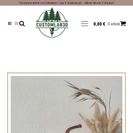
“Livraison suivie en Colissimo : 5,90 € seulement – offerte dès 60 € d’achat”
0,00
€
0 article