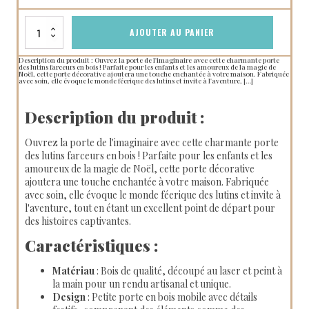
quantité
AJOUTER AU PANIER
de
Porte
Description du produit : Ouvrez la porte de l'imaginaire avec cette charmante porte
des
des lutins farceurs en bois ! Parfaite pour les enfants et les amoureux de la magie de
Noël, cette porte décorative ajoutera une touche enchantée à votre maison. Fabriquée
Lutins
avec soin, elle évoque le monde féerique des lutins et invite à l'aventure, […]
Farceurs
en
Description du produit :
Bois
Ouvrez la porte de l'imaginaire avec cette charmante porte
des lutins farceurs en bois ! Parfaite pour les enfants et les
amoureux de la magie de Noël, cette porte décorative
ajoutera une touche enchantée à votre maison. Fabriquée
avec soin, elle évoque le monde féerique des lutins et invite à
l'aventure, tout en étant un excellent point de départ pour
des histoires captivantes.
Caractéristiques :
Matériau
: Bois de qualité, découpé au laser et peint à
la main pour un rendu artisanal et unique.
Design
: Petite porte en bois mobile avec détails