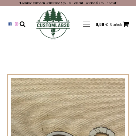
“Livraison suivie en Colissimo : 5,90 € seulement – offerte dès 60 € d’achat”
0,00
€
0 article