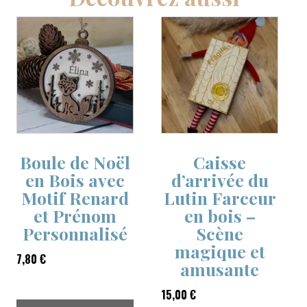
Boule de Noël
Caisse
en Bois avec
d’arrivée du
Motif Renard
Lutin Farceur
et Prénom
en bois –
Personnalisé
Scène
magique et
7,80
€
amusante
15,00
€