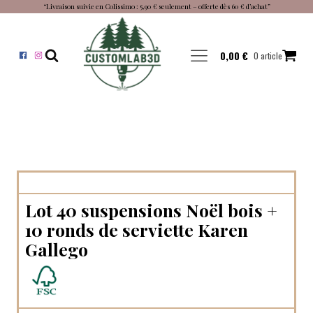
“Livraison suivie en Colissimo : 5,90 € seulement – offerte dès 60 € d’achat”
0,00
€
0 article
Lot 40 suspensions Noël bois +
10 ronds de serviette Karen
Gallego