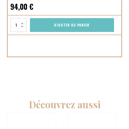
94,00
€
quantité
AJOUTER AU PANIER
de
Lot
40
suspensions
Noël
bois
+
10
ronds
de
serviette
Karen
Gallego
Découvrez aussi